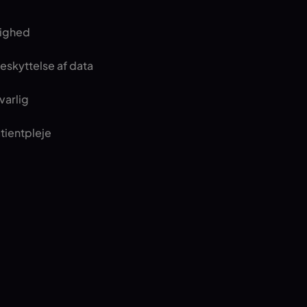
lighed
eskyttelse af data
varlig
atientpleje