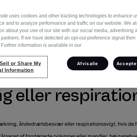
site uses cookies and other tracking technologies to enhance u
ce and to analyze performance and traffic on our website. We a
on about your use of our site with our social media, advertising 
 partners. If we have detected an opt-out preference signal then i
Further information is available in our
Afvis alle
Accepter
Sell or Share My
siko for søvnforst
l Information
g eller respiratio
trækning, åndedrætsbesvær eller respirationssvigt, hvis de 
forårsaget af forstørrede polypper eller mandler, høj ganeb