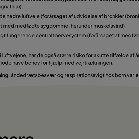
gnathia))
e nedre luftveje (forårsaget af udvidelse af bronkier (bronki
det med medfødte sygdomme, herunder muskelsvind)
rligt fungerende centralt nervesystem (forårsaget af medfø
luftvejene, har de også større risiko for akutte tilfælde a
periode have behov for hjælp med vejrtrækningen.
ing, åndedrætsbesvær og respirationssvigt hos børn variere