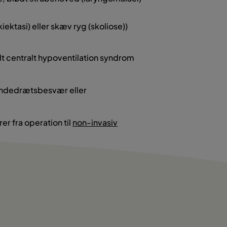
ektasi) eller skæv ryg (skoliose))
dt centralt hypoventilation syndrom
f åndedrætsbesvær eller
r fra operation til
non-invasiv