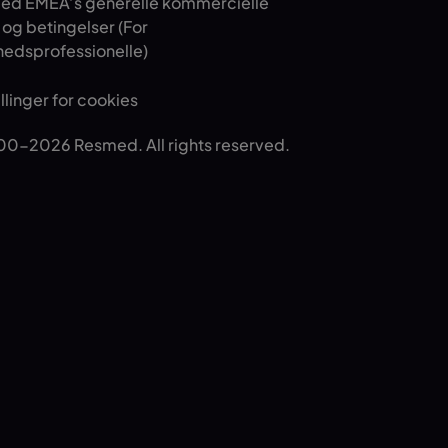
ed EMEA’s generelle kommercielle
r og betingelser (For
edsprofessionelle)
illinger for cookies
0-2026 Resmed. All rights reserved.