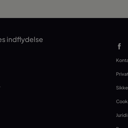
s indflydelse
Kont
Privat
r
Sikk
Cooki
Jurid