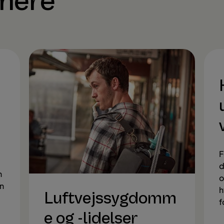
 mere
F
d
n
o
an
h
Luftvejssygdomm
f
e og -lidelser