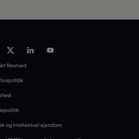
akt Resmed
livspolitik
erhed
epolitik
isk og intellektuel ejendom