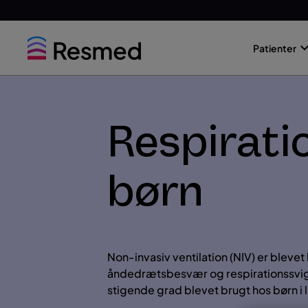
Go
Go
to
to
Patienter
menu
content
Respirati
børn
Non-invasiv ventilation (NIV) er blevet
åndedrætsbesvær og respirationssvigt 
stigende grad blevet brugt hos børn i l