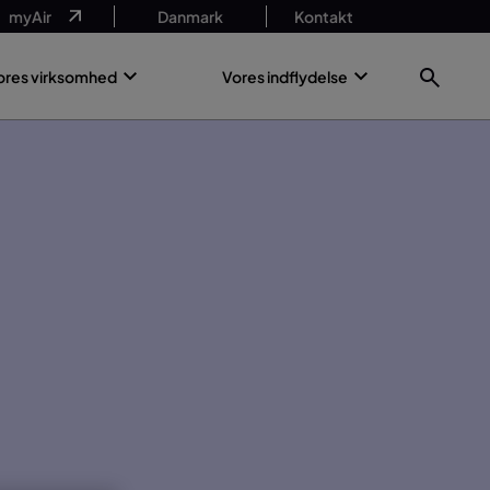
myAir
Danmark
Kontakt
ores virksomhed
Vores indflydelse