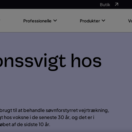
Butik
Professionelle
Produkter
V
onssvigt hos
 brugt til at behandle søvnforstyrret vejrtrækning,
hos voksne i de seneste 30 år, og det er i
øbet af de sidste 10 år.