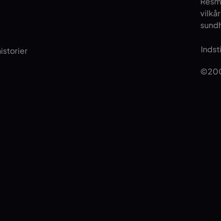
Resm
vilkå
sundh
Indst
istorier
©200