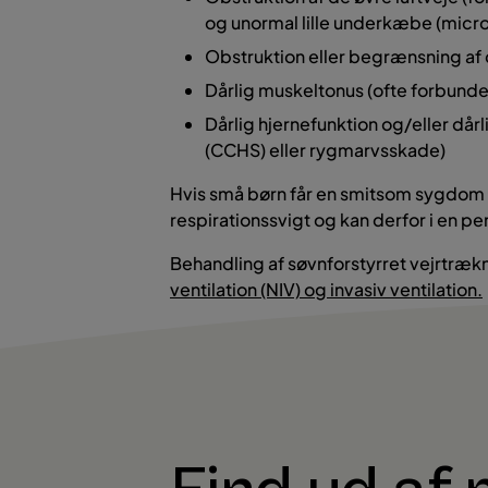
og unormal lille underkæbe (micro
Obstruktion eller begrænsning af d
Dårlig muskeltonus (ofte forbun
Dårlig hjernefunktion og/eller då
(CCHS) eller rygmarvsskade)
Hvis små børn får en smitsom sygdom i 
respirationssvigt og kan derfor i en 
Behandling af søvnforstyrret vejrtrækn
ventilation (NIV) og invasiv ventilation.