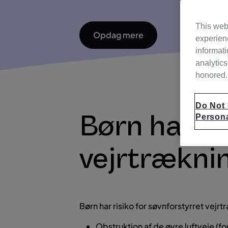
This web
Opdag mere
experien
informati
analytics
honored. 
Do Not 
Børn har ri
Persona
vejrtræknin
Børn har risiko for søvnforstyrret vejr
Obstruktion af de øvre luftveje (