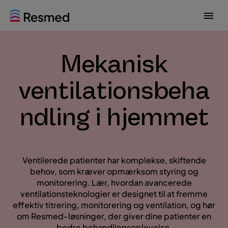
G
G
o
o
t
t
o
o
Mekanisk
m
c
e
o
n
n
ventilationsbeha
u
t
e
ndling i hjemmet
n
t
Ventilerede patienter har komplekse, skiftende
behov, som kræver opmærksom styring og
monitorering. Lær, hvordan avancerede
ventilationsteknologier er designet til at fremme
effektiv titrering, monitorering og ventilation, og hør
om Resmed-løsninger, der giver dine patienter en
bedre behandlingsoplevelse.