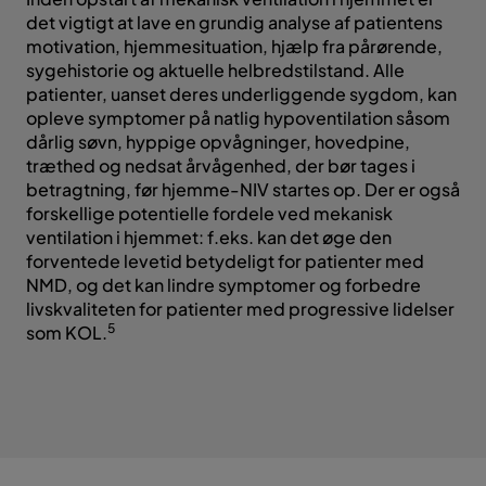
det vigtigt at lave en grundig analyse af patientens
motivation, hjemmesituation, hjælp fra pårørende,
sygehistorie og aktuelle helbredstilstand. Alle
patienter, uanset deres underliggende sygdom, kan
opleve symptomer på natlig hypoventilation såsom
dårlig søvn, hyppige opvågninger, hovedpine,
træthed og nedsat årvågenhed, der bør tages i
betragtning, før hjemme-NIV startes op. Der er også
forskellige potentielle fordele ved mekanisk
ventilation i hjemmet: f.eks. kan det øge den
forventede levetid betydeligt for patienter med
NMD, og det kan lindre symptomer og forbedre
livskvaliteten for patienter med progressive lidelser
5
som KOL.