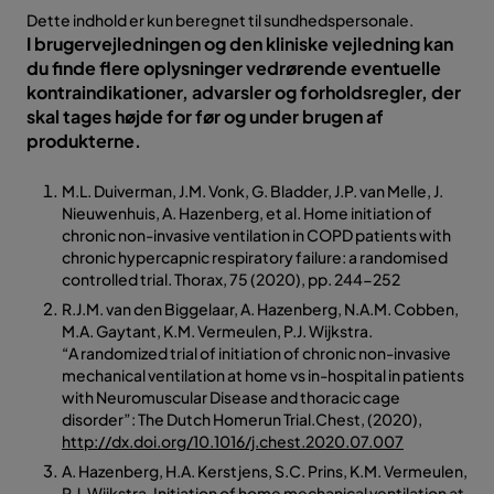
Dette indhold er kun beregnet til sundhedspersonale.
I brugervejledningen og den kliniske vejledning kan
du finde flere oplysninger vedrørende eventuelle
kontraindikationer, advarsler og forholdsregler, der
skal tages højde for før og under brugen af
produkterne.
M.L. Duiverman, J.M. Vonk, G. Bladder, J.P. van Melle, J.
Nieuwenhuis, A. Hazenberg, et al. Home initiation of
chronic non-invasive ventilation in COPD patients with
chronic hypercapnic respiratory failure: a randomised
controlled trial. Thorax, 75 (2020), pp. 244-252
R.J.M. van den Biggelaar, A. Hazenberg, N.A.M. Cobben,
M.A. Gaytant, K.M. Vermeulen, P.J. Wijkstra.
“A randomized trial of initiation of chronic non-invasive
mechanical ventilation at home vs in-hospital in patients
with Neuromuscular Disease and thoracic cage
disorder”: The Dutch Homerun Trial.Chest, (2020),
http://dx.doi.org/10.1016/j.chest.2020.07.007
A. Hazenberg, H.A. Kerstjens, S.C. Prins, K.M. Vermeulen,
P.J. Wijkstra. Initiation of home mechanical ventilation at