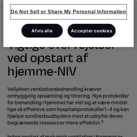
Do Not Sell or Share My Personal Information
Afvis alle
Accepter cookies
Vigtige overvejelser
ved opstart af
hjemme-NIV
Vellykket ventilationsbehandling kræver
omhyggelig opsætning og titrering. Nye protokoller
for behandling i hjemmet har vist sig at være mindst
lige så effektive som hospitalsprotokoller1-4 og kan
hjælpe sundhedsudbydere med at udnytte deres
5
begrænsede ressourcer mere effektivt.
Inden opstart af mekanisk ventilation i hjemmet er