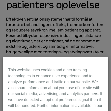
patienters oplevelse
Effektive ventilationssystemer har til formål at
forbedre behandlingens effekt, fremme komforten
og reducere asynkroni mellem patient og apparat.
Resmed tilbyder responsive indstillinger, tilstande
og algoritmer, der er designet, så de er nemme at
indstille og justere, og samtidig er informative,
brugervenlige monitorerings- og styringsværktøjer.
This website uses cookies and other tracking
technologies to enhance user experience and to
Læs mere om vores
analyze performance and traffic on our website. We
ventilationsteknologier
also share information about your use of our site with
our social media, advertising and analytics partners. If
we have detected an opt-out preference signal then it
will be honored. Further information is available in our