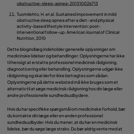
obstructive-sleep-apnea-201310026713
Tuomilehto, H. et al. Sustained improvement in mild
obstructive sleep apnea after a diet- and physical
activity-based lifestyle intervention: post-
interventional follow-up. American Journal of Clinical
Nutrition, 2010
Dette blogindlæg indeholder generelle oplysninger om
medicinske lidelser og behandlinger. Oplysningerne har ikke
til hensigt at erstatte professionel medicinsk rådgivning,
diagnosticering eller behandling. Oplysningerne udgør ikke
rådgivning og skal derfor ikke betragtes som sådan.
Oplysningerne på dette websted må ikke bruges som et
alternativ til at søge medicinsk rådgivning hos din læge eller
andre professionelle sundhedsudbydere.
Hvis du har specifikke spørgsmål om medicinske forhold, bør
du kontakte din læge eller en anden professionel
sundhedsudbyder. Hvis du mener, at du har en medicinsk
lidelse, bør du søge læge straks. Du bør aldrig vente med at