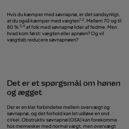
Hvis du kæmper med søvnapnø, er det sandsynligt,
1,2
at du også kæmper med vægten
. Mellem 70 og til
3,4
80 %
af folk med søvnapnø lider af fedme. Men
hvad kom først: vægten eller apnøen? Og vil
vægttab reducere søvnapnøen?
Det er et spørgsmål om hønen
og ægget
Der er en klar forbindelse mellem overvægt og
søvnapnø, og det forhold kan let udløse en ond
cirkel. Obstruktiv søvnapnø (OSA) kan forekomme
hos mennesker med normal vægt, men overvægt