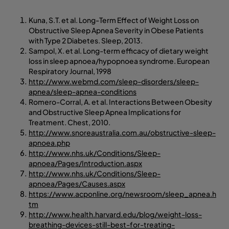
Kuna, S.T. et al. Long-Term Effect of Weight Loss on
Obstructive Sleep Apnea Severity in Obese Patients
with Type 2 Diabetes. Sleep, 2013.
Sampol, X. et al. Long-term efficacy of dietary weight
loss in sleep apnoea/hypopnoea syndrome. European
Respiratory Journal, 1998
http://www.webmd.com/sleep-disorders/sleep-
apnea/sleep-apnea-conditions
Romero-Corral, A. et al. Interactions Between Obesity
and Obstructive Sleep Apnea Implications for
Treatment. Chest, 2010.
http://www.snoreaustralia.com.au/obstructive-sleep-
apnoea.php
http://www.nhs.uk/Conditions/Sleep-
apnoea/Pages/Introduction.aspx
http://www.nhs.uk/Conditions/Sleep-
apnoea/Pages/Causes.aspx
https://www.acponline.org/newsroom/sleep_apnea.h
tm
http://www.health.harvard.edu/blog/weight-loss-
breathing-devices-still-best-for-treating-