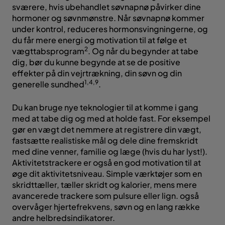
sværere, hvis ubehandlet søvnapnø påvirker dine
hormoner og søvnmønstre. Når søvnapnø kommer
under kontrol, reduceres hormonsvingningerne, og
du får mere energi og motivation til at følge et
2
vægttabsprogram
. Og når du begynder at tabe
dig, bør du kunne begynde at se de positive
effekter på din vejrtrækning, din søvn og din
1,4,9
generelle sundhed
.
Du kan bruge nye teknologier til at komme i gang
med at tabe dig og med at holde fast. For eksempel
gør en vægt det nemmere at registrere din vægt,
fastsætte realistiske mål og dele dine fremskridt
med dine venner, familie og læge (hvis du har lyst!).
Aktivitetstrackere er også en god motivation til at
øge dit aktivitetsniveau. Simple værktøjer som en
skridttæller, tæller skridt og kalorier, mens mere
avancerede trackere som pulsure eller lign. også
overvåger hjertefrekvens, søvn og en lang række
andre helbredsindikatorer.