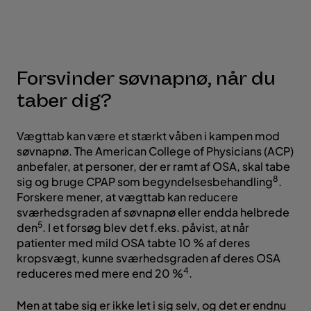
Forsvinder søvnapnø, når du
taber dig?
Vægttab kan være et stærkt våben i kampen mod
søvnapnø. The American College of Physicians (ACP)
anbefaler, at personer, der er ramt af OSA, skal tabe
8
sig og bruge CPAP som begyndelsesbehandling
.
Forskere mener, at vægttab kan reducere
sværhedsgraden af søvnapnø eller endda helbrede
5
den
. I et forsøg blev det f.eks. påvist, at når
patienter med mild OSA tabte 10 % af deres
kropsvægt, kunne sværhedsgraden af deres OSA
4
reduceres med mere end 20 %
.
Men at tabe sig er ikke let i sig selv, og det er endnu