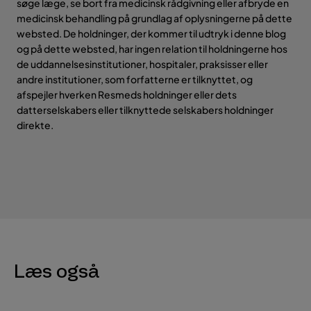
søge læge, se bort fra medicinsk rådgivning eller afbryde en
medicinsk behandling på grundlag af oplysningerne på dette
websted. De holdninger, der kommer til udtryk i denne blog
og på dette websted, har ingen relation til holdningerne hos
de uddannelsesinstitutioner, hospitaler, praksisser eller
andre institutioner, som forfatterne er tilknyttet, og
afspejler hverken Resmeds holdninger eller dets
datterselskabers eller tilknyttede selskabers holdninger
direkte.
Læs også