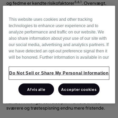
5,6,1
og fedme er kendte risikofaktorer
. Overvægt,
især omkring maven og halsen, kan udløse OSA,
fordi det ekstra væv tager plads og øger trykket på
This website uses cookies and other tracking
7
luftvejene
. Hvis din hals-omkreds er mere end 43
technologies to enhance user experience and to
cm (mænd) eller 40 cm (kvinder), så er det
sandsynligt, at du vil blive påvirket af OSA.
analyze performance and traffic on our website. We
also share information about your use of our site with
Men det modsatte er også tilfældet: søvnapnø kan
our social media, advertising and analytics partners. If
udløse vægtforøgelse og gøre det sværere at tabe
we have detected an opt-out preference signal then it
4
sig
. Ubehandlet søvnapnø resulterer i en konstant
will be honored. Further information is available in our
cyklus af forstyrret søvn og mangel på ilt. Det
4
forstyrrer kroppens normale hormonbalance
,
hvilket forårsager forandringer i
Do Not Sell or Share My Personal Information
fordøjelsessystemet, som reducerer din evne til
effektivt at forarbejde mad og skaber en trang til slik
Afvis alle
Accepter cookies
og kulhydrater i løbet af dagen. Ubehandlet
søvnapnø gør dig også træt, irritabel og i dårligt
humør, hvilket gør selvdisciplin i forhold til mad
sværere og trøstespisning endnu mere fristende.