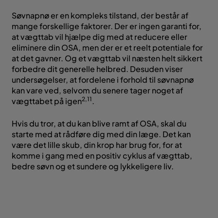
Søvnapnø er en kompleks tilstand, der består af
mange forskellige faktorer. Der er ingen garanti for,
at vægttab vil hjælpe dig med at reducere eller
eliminere din OSA, men der er et reelt potentiale for
at det gavner. Og et vægttab vil næsten helt sikkert
forbedre dit generelle helbred. Desuden viser
undersøgelser, at fordelene i forhold til søvnapnø
kan vare ved, selvom du senere tager noget af
2,11
vægttabet på igen
.
Hvis du tror, at du kan blive ramt af OSA, skal du
starte med at rådføre dig med din læge. Det kan
være det lille skub, din krop har brug for, for at
komme i gang med en positiv cyklus af vægttab,
bedre søvn og et sundere og lykkeligere liv.