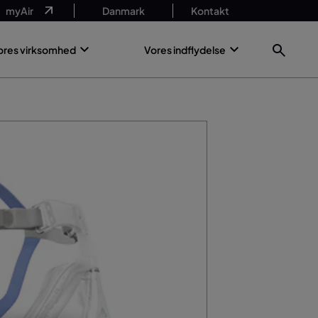
myAir
Danmark
Kontakt
ores virksomhed
Vores indflydelse