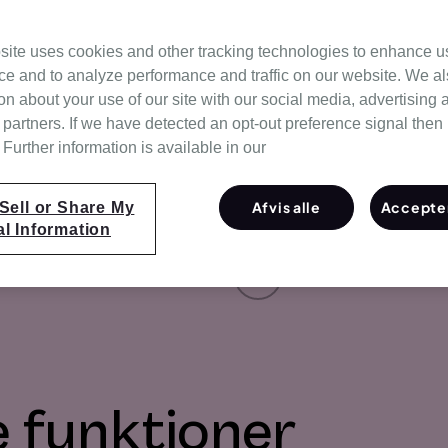
invasiv ventilation (NIV).
 på at skabe komfort,
site uses cookies and other tracking technologies to enhance u
gt, effektivt format. Den er
ce and to analyze performance and traffic on our website. We a
on about your use of our site with our social media, advertising 
 partners. If we have detected an opt-out preference signal then i
Further information is available in our
Afvis alle
Accepter
Sell or Share My
l Information
on
e funktioner