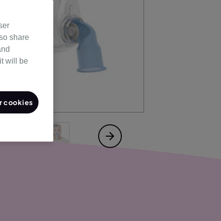
ser
lso share
and
t will be
 cookies