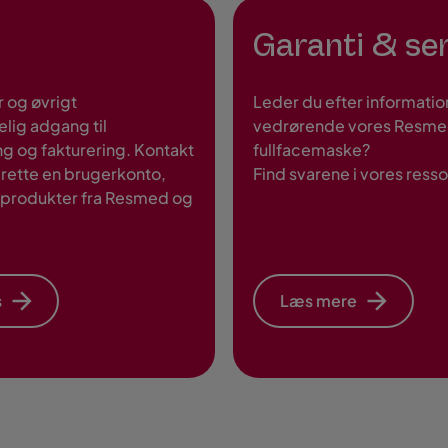
Garanti & se
 og øvrigt
Leder du efter informati
lig adgang til
vedrørende vores Resmed 
g og fakturering. Kontakt
fullfacemaske?
rette en brugerkonto,
Find svarene i vores ress
e produkter fra Resmed og
s
Læs mere