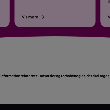
i
Vis mere
V
nformation relateret til advarsler og forholdsregler, der skal tages 