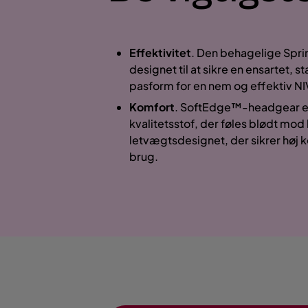
Effektivitet
. Den behagelige Spri
designet til at sikre en ensartet, s
pasform for en nem og effektiv N
Komfort
. SoftEdge™-headgear er 
kvalitetsstof, der føles blødt mo
letvægtsdesignet, der sikrer høj k
brug.