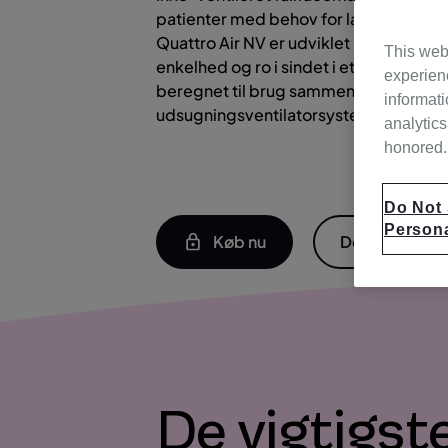
patienter med behov for langvarig non-
Quattro Air NV er udviklet med henblik
This web
enkelhed og ro i sindet i et brugervenli
experien
beregnet til brug sammen med aktive
informati
udsugningsventilatorsystemer.
analytics
honored. 
Do Not 
Persona
Køb nu
Dokumentati
De vigtigst