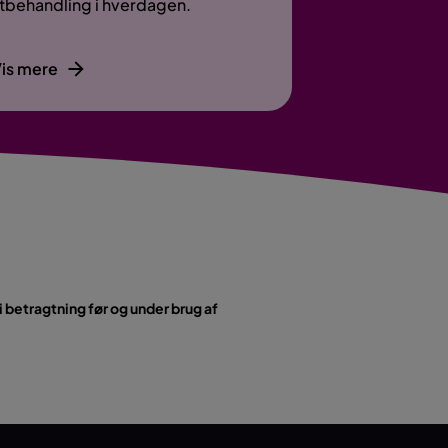
ltbehandling i hverdagen.
is mere
i betragtning før og under brug af