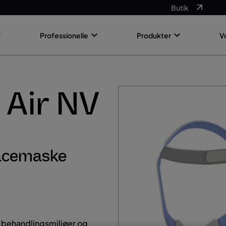
Butik
Professionelle
Produkter
V
 Air NV
lfacemaske
le behandlingsmiljøer og