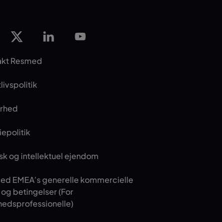
akt Resmed
livspolitik
erhed
epolitik
isk og intellektuel ejendom
ed EMEA’s generelle kommercielle
r og betingelser (For
edsprofessionelle)