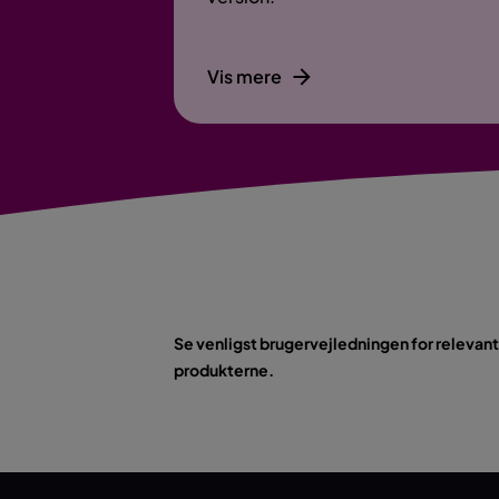
Vis mere
Se venligst brugervejledningen for relevant i
produkterne.