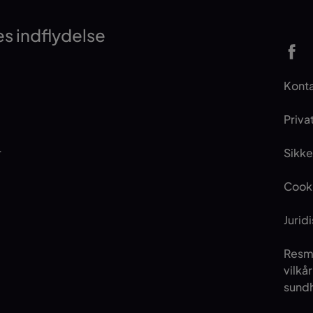
s indflydelse
Kont
Privat
r
Sikk
Cooki
Jurid
Resm
vilkå
sundh