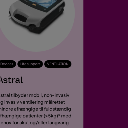
Devices
Life support
VENTILATION
Astral
stral tilbyder mobil, non-invasiv
g invasiv ventilering målrettet
indre afhængige til fuldstændig
fhængige patienter (>5kg)* med
ehov for akut og/eller langvarig