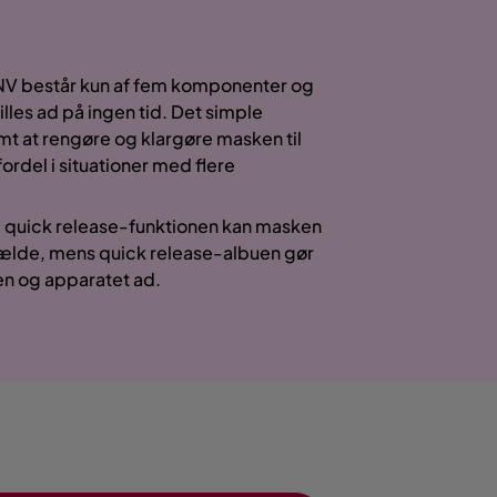
r NV består kun af fem komponenter og
lles ad på ingen tid. Det simple
t at rengøre og klargøre masken til
fordel i situationer med flere
e quick release-funktionen kan masken
ilfælde, mens quick release-albuen gør
en og apparatet ad.