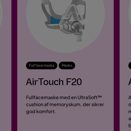
Full face masks
Masks
AirTouch F20
Fullfacemaske med en UltraSoft™
A
cushion af memoryskum, der sikrer
o
god komfort.
m
a
b