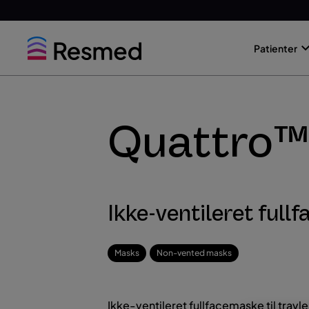
Go
Go
to
to
Patienter
menu
content
Quattro™
Ikke-ventileret ful
Masks
Non-vented masks
Ikke-ventileret fullfacemaske til trav