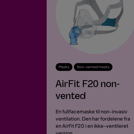
Masks
Non-vented masks
AirFit F20 non-
vented
En fullfacemaske til non-invasiv
ventilation. Den har fordelene fra
en AirFit F20 i en ikke-ventileret
version.