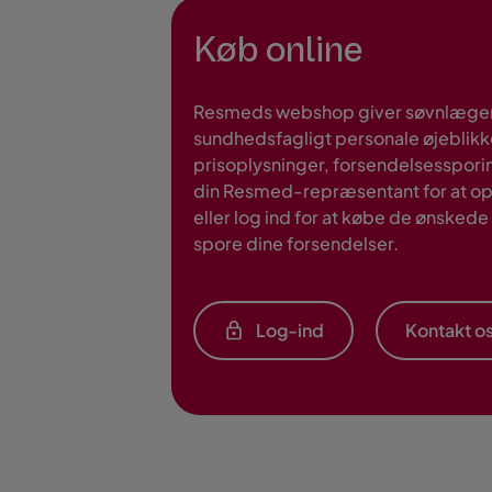
Køb online
Resmeds webshop giver søvnlæger
sundhedsfagligt personale øjeblikke
prisoplysninger, forsendelsessporin
din Resmed-repræsentant for at op
eller log ind for at købe de ønsked
spore dine forsendelser.
Log-ind
Kontakt o