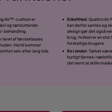
ng Air™-cushion er
Enkelthed
. Quattro Ai
tabil og tætsluttende
kan derfor samles og ski
IV-behandling.
design gør det også nem
brug, hvilken er en stor 
lavet af førsteklasses
forskellige brugere.
d huden. Hertil kommer
omfort selv efter lang tids
Ro i sindet
. Takket vær
hurtigt fjernes i nødst
det nemt at skille mask