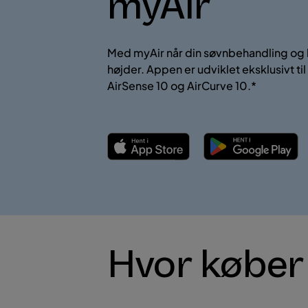
myAir
Med myAir når din søvnbehandling og k
højder. Appen er udviklet eksklusivt t
AirSense 10 og AirCurve 10.*
Hvor køber