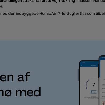
behandlingen straks fra første vejrtrækning
i masken. Når du
r.
 med den indbyggede HumidAir™-luftfugter (fås som tilbe
en af
pnø med