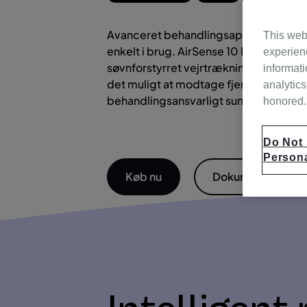
Avanceret behandlingsapparat med fast 
This web
enkelt i brug. AirSense 10 Elite er veleg
experien
søvnforstyrret vejrtrækning. Indbygge
informati
det muligt at modtage fjernsupport fra
analytics
behandlingsansvarligt sundhedsfaglig
honored. 
Do Not 
Persona
Køb nu
Dokumentation