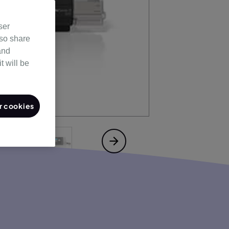
ser
lso share
and
t will be
 cookies