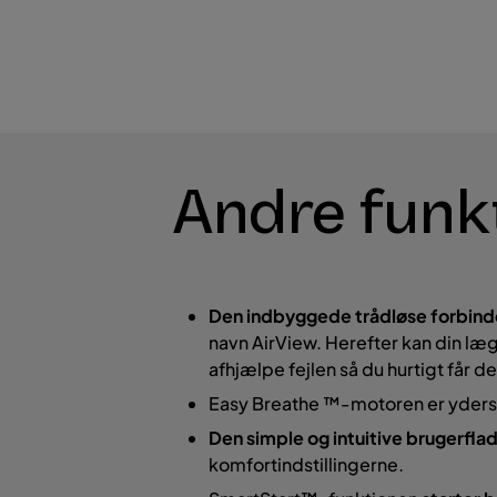
Andre funk
Den indbyggede trådløse forbinde
navn AirView. Herefter kan din læ
afhjælpe fejlen så du hurtigt får d
Easy Breathe ™-motoren er yders
Den simple og intuitive brugerfla
komfortindstillingerne.