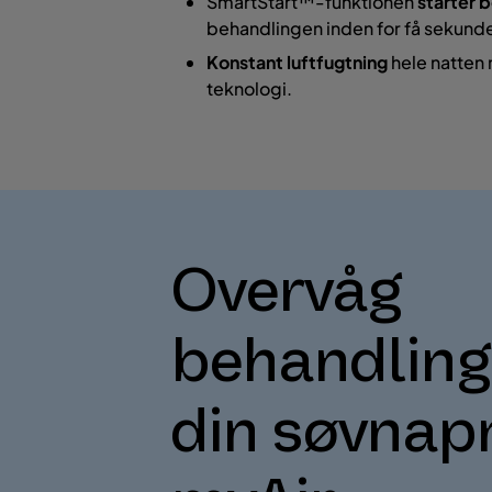
SmartStart™-funktionen
starter 
behandlingen inden for få sekunde
Konstant luftfugtning
hele natten
teknologi.
Overvåg
behandling
din søvna