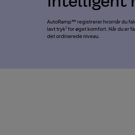
Intelligent 
AutoRamp™ registrerer hvornår du falde
1
lavt tryk
for øget komfort. Når du er fal
det ordinerede niveau.