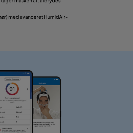
 tager masken af, afbrydes
hør) med avanceret HumidAir-