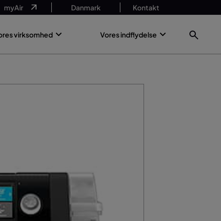
myAir
Danmark
Kontakt
ores virksomhed
Vores indflydelse