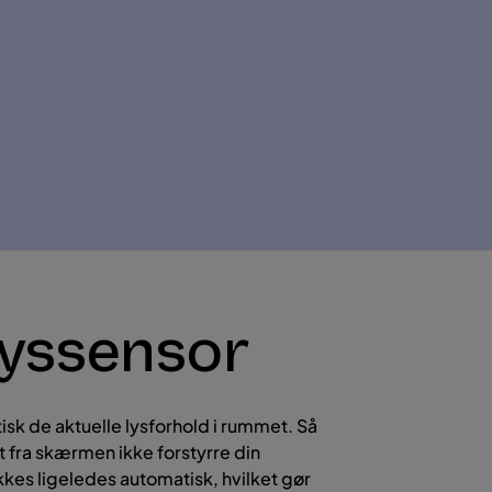
lyssensor
sk de aktuelle lysforhold i rummet. Så
set fra skærmen ikke forstyrre din
es ligeledes automatisk, hvilket gør