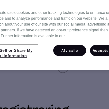
tryk, der er intuitivt og
site uses cookies and other tracking technologies to enhance u
net til forskellige typer af
ce and to analyze performance and traffic on our website. We a
t forbindelsesfunktion gør
on about your use of our site with our social media, advertising 
 din læge eller andet
 partners. If we have detected an opt-out preference signal then i
e personale.
Further information is available in our
Afvis alle
Accepter
Sell or Share My
l Information