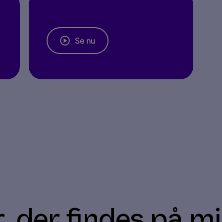
Se nu
, der findes på m