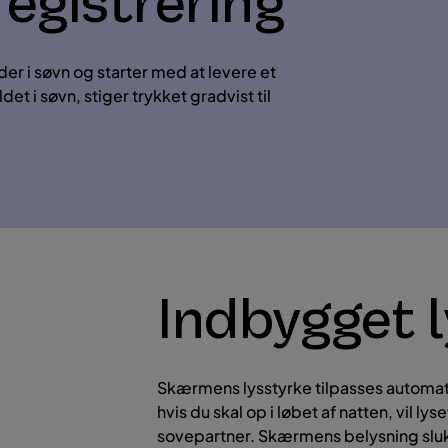
registrering
r i søvn og starter med at levere et
det i søvn, stiger trykket gradvist til
Indbygget 
Skærmens lysstyrke tilpasses automati
hvis du skal op i løbet af natten, vil ly
sovepartner. Skærmens belysning slukk