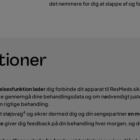
det nemmere for dig at slappe af og fa
tioner
lsesfunktion lader
dig forbinde dit apparat til ResMeds s
ge gennemgå dine behandlingsdata og om nødvendigt justere
en rigtige behandling.
4
t støjsvag
og sikrer dermed dig og din sengepartner
en
me
de
giver dig feedback på din behandling hver morgen, og d