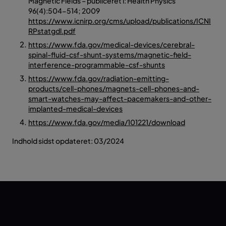
Magnetic Fields – publiceret i: Health Physics
96(4):504-514; 2009
https://www.icnirp.org/cms/upload/publications/ICNI
RPstatgdl.pdf
https://www.fda.gov/medical-devices/cerebral-
spinal-fluid-csf-shunt-systems/magnetic-field-
interference-programmable-csf-shunts
https://www.fda.gov/radiation-emitting-
products/cell-phones/magnets-cell-phones-and-
smart-watches-may-affect-pacemakers-and-other-
implanted-medical-devices
https://www.fda.gov/media/101221/download
Indhold sidst opdateret: 03/2024