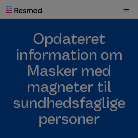
G
G
o
o
t
t
o
o
Opdateret
m
c
e
o
n
n
information om
u
t
e
Masker med
n
t
magneter til
sundhedsfaglige
personer