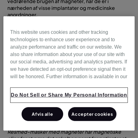
vedrørende brugen af ​​magneter, når de er i
nærheden af ​​visse implantater og medicinske
anordninger.
For at give patienter og sundhedspersonale
This website uses cookies and other tracking
opdateret vejledning om sikker brug af Resmed-
technologies to enhance user experience and to
masker med magneter, har vi opdateret
analyze performance and traffic on our website. We
kontraindikationerne og advarslerne i vores
also share information about your use of our site with
brugsanvisninger. Vores handlinger er en reaktion på
our social media, advertising and analytics partners. If
ny information opnået gennem de seneste
lovgivningsmæssige anbefalinger, overvågning af
we have detected an opt-out preference signal then it
eftermarked og branchepraksis relateret til den
will be honored. Further information is available in our
potentielle magnetiske interferens af vores masker
med magneter, når de er i umiddelbar nærhed af
Do Not Sell or Share My Personal Information
visse implantater eller medicinske anordninger.
Se de
for at få
nedenstående ofte stillede spørgsmål
Afvis alle
Accepter cookies
flere oplysninger.
Resmed-masker med magneter har magnetiske