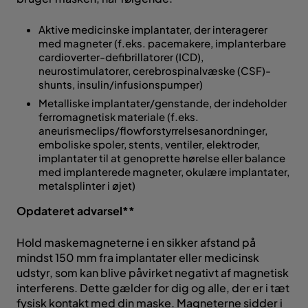
Aktive medicinske implantater, der interagerer
med magneter (f.eks. pacemakere, implanterbare
cardioverter-defibrillatorer (ICD),
neurostimulatorer, cerebrospinalvæske (CSF)-
shunts, insulin/infusionspumper)
Metalliske implantater/genstande, der indeholder
ferromagnetisk materiale (f.eks.
aneurismeclips/flowforstyrrelsesanordninger,
emboliske spoler, stents, ventiler, elektroder,
implantater til at genoprette hørelse eller balance
med implanterede magneter, okulære implantater,
metalsplinter i øjet)
Opdateret advarsel**
Hold maskemagneterne i en sikker afstand på
mindst 150 mm fra implantater eller medicinsk
udstyr, som kan blive påvirket negativt af magnetisk
interferens. Dette gælder for dig og alle, der er i tæt
fysisk kontakt med din maske. Magneterne sidder i