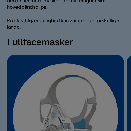
om de Resmed-masker, der har magnetiske
hovedbåndsclips.
Produkttilgængelighed kan variere i de forskellige
lande.
Fullfacemasker