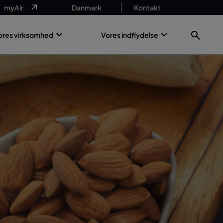
myAir
Danmark
Kontakt
ores virksomhed
Vores indflydelse