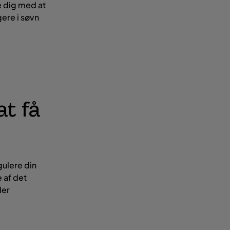
e dig med at
gere i søvn
at få
gulere din
 af det
der