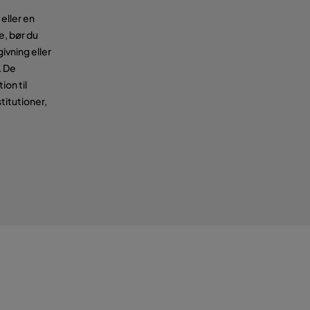
eller en
e, bør du
ivning eller
. De
ion til
titutioner,