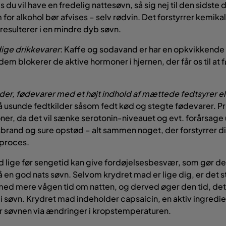
is du vil have en fredelig nattesøvn, så sig nej til den sidste d
for alkohol bør afvises – selv rødvin. Det forstyrrer kemikali
 resulterer i en mindre dyb søvn.
ige drikkevarer
: Kaffe og sodavand er har en opkvikkende 
dem blokerer de aktive hormoner i hjernen, der får os til at f
der, fødevarer med et højt indhold af mættede fedtsyrer el
å usunde fedtkilder såsom fedt kød og stegte fødevarer. P
oner, da det vil sænke serotonin-niveauet og evt. forårsage
brand og sure opstød – alt sammen noget, der forstyrrer d
sproces.
 lige før sengetid kan give fordøjelsesbesvær, som gør d
få en god nats søvn. Selvom krydret mad er lige dig, er det 
ed mere vågen tid om natten, og derved øger den tid, det 
 i søvn. Krydret mad indeholder capsaicin, en aktiv ingrediens
r søvnen via ændringer i kropstemperaturen.