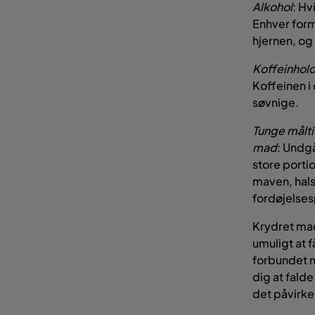
Alkohol
: Hv
Enhver form 
hjernen, og
Koffeinhold
Koffeinen i 
søvnige.
Tunge målti
mad
: Undg
store porti
maven, hals
fordøjelse
Krydret mad
umuligt at 
forbundet m
dig at falde
det påvirke