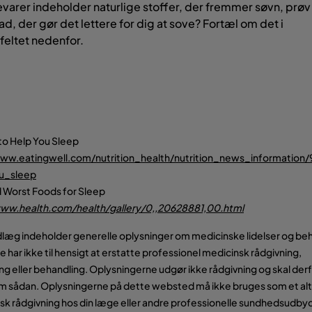
arer indeholder naturlige stoffer, der fremmer søvn, prøv 
d, der gør det lettere for dig at sove? Fortæl om det i
eltet nedenfor.
to Help You Sleep
www.eatingwell.com/nutrition_health/nutrition_news_information
u_sleep
 Worst Foods for Sleep
www.health.com/health/gallery/0,,20628881,00.html
læg indeholder generelle oplysninger om medicinske lidelser og beh
 har ikke til hensigt at erstatte professionel medicinsk rådgivning,
ng eller behandling. Oplysningerne udgør ikke rådgivning og skal derf
 sådan. Oplysningerne på dette websted må ikke bruges som et alter
k rådgivning hos din læge eller andre professionelle sundhedsudby