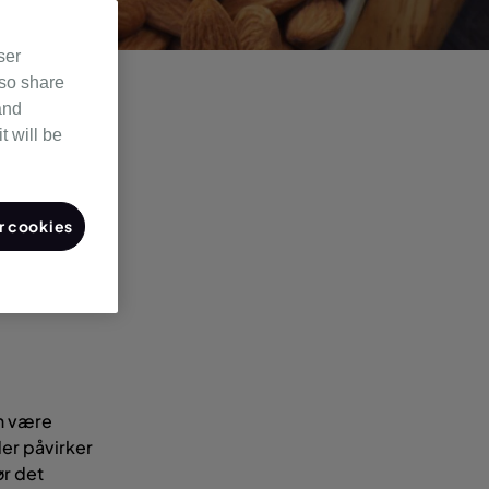
ser
lso share
and
Se vores
t will be
en bedre
 cookies
an være
er påvirker
ør det