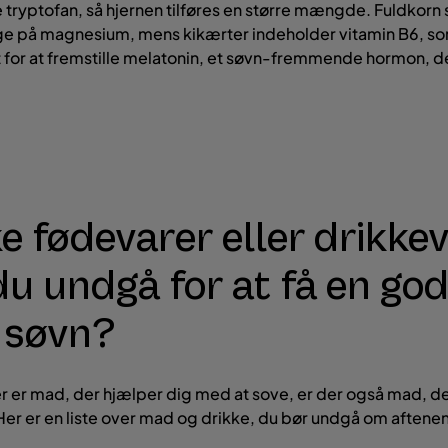
ryptofan, så hjernen tilføres en større mængde. Fuldkorn
ige på magnesium, mens kikærter indeholder vitamin B6, so
for at fremstille melatonin, et søvn-fremmende hormon, d
ke fødevarer eller drikke
du undgå for at få en go
 søvn?
 er mad, der hjælper dig med at sove, er der også mad, de
er er en liste over mad og drikke, du bør undgå om aftene