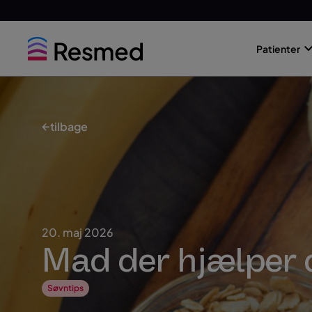
Go
Go
to
to
Patienter
menu
content
tilbage
20. maj 2026
Mad der hjælper 
Søvntips