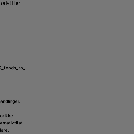
selv! Har
/9_foods_to_
andlinger.
or ikke
nativ til at
dere.