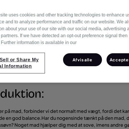
site uses cookies and other tracking technologies to enhance u
ce and to analyze performance and traffic on our website. We a
on about your use of our site with our social media, advertising 
alemåde ‘Du er, hvad du spiser’ gælder også for din søvn! 
 partners. If we have detected an opt-out preference signal then i
e sæsonbestemte fødevarer, der kan bidrage til, at du får 
Further information is available in our
Afvis alle
Accepter
Sell or Share My
l Information
oduktion:
er på mad, forbinder vi det normalt med vægt, fordi det k
nde en god balance.Har du nogensinde tænkt på den mad, d
tssøvn? Noget mad hjælper dig med at sove, imens andre g