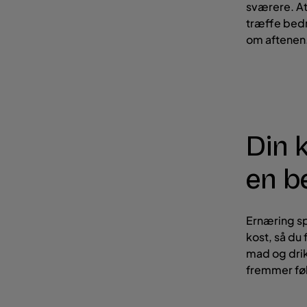
sværere. At
træffe bedr
om aftenen.
Din 
en b
Ernæring spi
kost, så du
mad og drik
fremmer føl