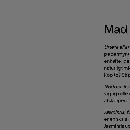
Mad o
Urtete elle
pebermyntet
enkelte, der
naturligt mi
kop te? Så 
Nødder, ke
vigtig rolle
afslappende
Jasminris, 
er en skala
Jasminris u