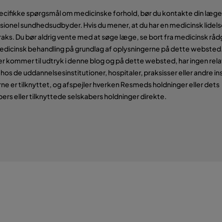
pecifikke spørgsmål om medicinske forhold, bør du kontakte din læge 
ionel sundhedsudbyder. Hvis du mener, at du har en medicinsk lidels
aks. Du bør aldrig vente med at søge læge, se bort fra medicinsk rådg
edicinsk behandling på grundlag af oplysningerne på dette websted
er kommer til udtryk i denne blog og på dette websted, har ingen relat
hos de uddannelsesinstitutioner, hospitaler, praksisser eller andre ins
ne er tilknyttet, og afspejler hverken Resmeds holdninger eller dets
ers eller tilknyttede selskabers holdninger direkte.