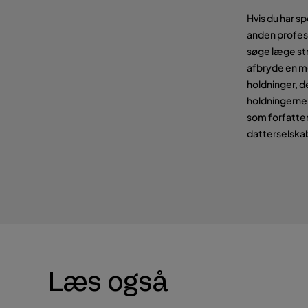
Hvis du har s
anden profess
søge læge str
afbryde en m
holdninger, d
holdningerne 
som forfatter
datterselskab
Læs også