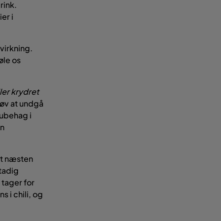
rink.
er i
virkning.
øle os
ler krydret
røv at undgå
 ubehag i
in
et næsten
stadig
tager for
 i chili, og