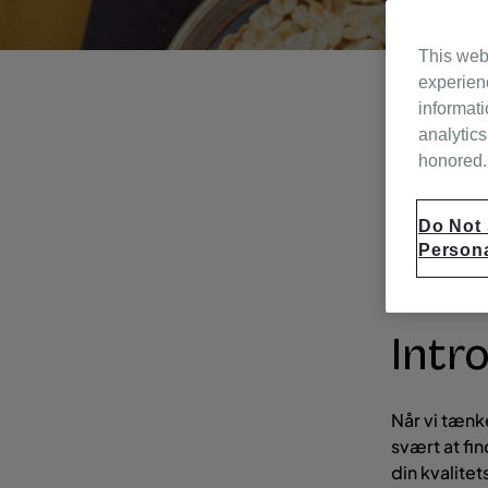
This web
experien
informati
Den gamle t
analytics
valg af god
honored. 
nattesøvn.
Do Not 
Persona
Intr
Når vi tænk
svært at fi
din kvalite