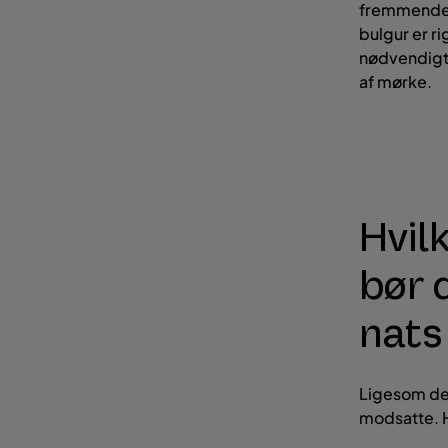
fremmende t
bulgur er r
nødvendigt 
af mørke.
Hvil
bør 
nats
Ligesom der
modsatte. H