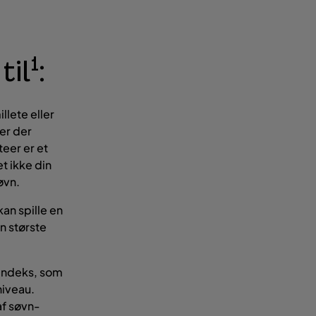
1
til
:
llete eller
er der
teer er et
t ikke din
øvn.
an spille en
en største
 indeks, som
niveau.
af søvn-