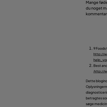
Mange fødev
du noget ma
kommentarf
9 Foods 
http://
help_yo
Best and
http://
Dette blogind
Oplysningerne
diagnosticeri
betragtes som
søge medicins