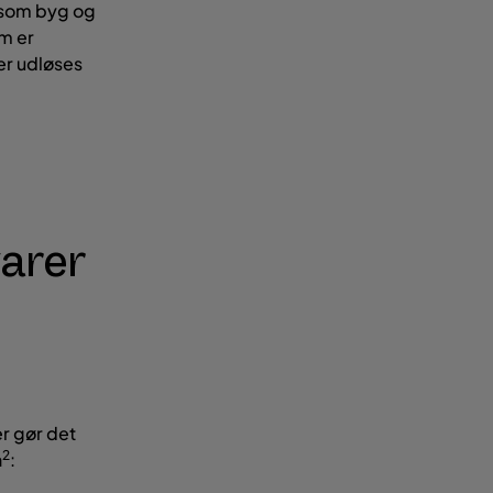
 som byg og
m er
er udløses
varer
d
r gør det
2
n
: