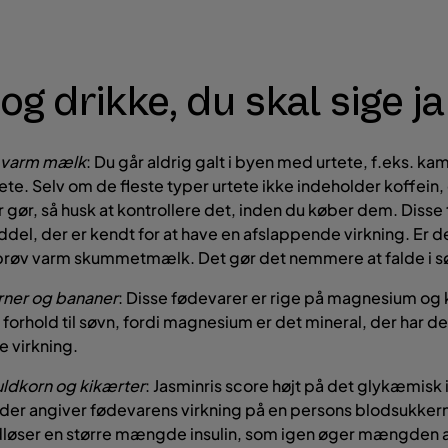
g drikke, du skal sige ja 
r varm mælk
: Du går aldrig galt i byen med urtete, f.eks. kami
e. Selv om de fleste typer urtete ikke indeholder koffein, 
 gør, så husk at kontrollere det, inden du køber dem. Disse 
ddel, der er kendt for at have en afslappende virkning. Er de
prøv varm skummetmælk. Det gør det nemmere at falde i s
rner og bananer
: Disse fødevarer er rige på magnesium og k
 i forhold til søvn, fordi magnesium er det mineral, der har d
 virkning.
fuldkorn og kikærter
: Jasminris score højt på det glykæmisk
, der angiver fødevarens virkning på en persons blodsukker
dløser en større mængde insulin, som igen øger mængden 