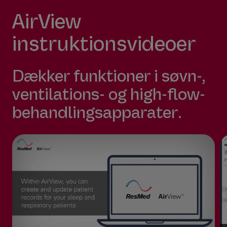
AirView
instruktionsvideoer
Dækker funktioner i søvn-,
ventilations- og high-flow-
behandlingsapparater.