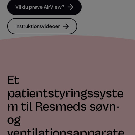
D
Vil du prøve AirView?
L
C
T
S
S
C
Instruktionsvideoer
C
R
C
1
F
P
T
C
Et
F
D
patientstyringssyste
R
m til Resmeds søvn-
C
S
og
E
ventilationsapparate