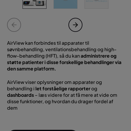
AirView kan forbindes til apparater til
søvnbehandling, ventilationsbehandling og high-
flow-behandling (HFT), så du kan
administrere og
støtte patienter i disse forskellige behandlinger via
den samme platform.
AirView viser oplysninger om apparater og
Vi
behandling i
let forståelige rapporter
og
P
dashboards
– læs videre for at få mere at vide om
T
P
disse funktioner, og hvordan du drager fordel af
dem
B
C
c
/
T