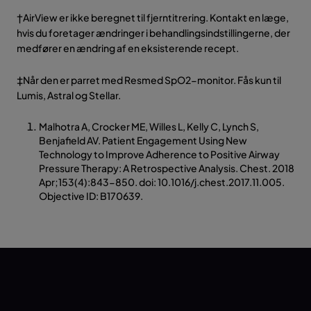
†AirView er ikke beregnet til fjerntitrering. Kontakt en læge,
hvis du foretager ændringer i behandlingsindstillingerne, der
medfører en ændring af en eksisterende recept.
‡Når den er parret med Resmed SpO2-monitor. Fås kun til
Lumis, Astral og Stellar.
Malhotra A, Crocker ME, Willes L, Kelly C, Lynch S,
Benjafield AV. Patient Engagement Using New
Technology to Improve Adherence to Positive Airway
Pressure Therapy: A Retrospective Analysis. Chest. 2018
Apr;153(4):843-850. doi: 10.1016/j.chest.2017.11.005.
Objective ID: B170639.