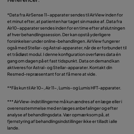
*Data fra AirSense 11-apparater sendes til AirView inden for
et minut efter, at patienten har taget sin maske af. Data fra
Air10-apparater sendes inden for en time efter afslutningen
af hver behandlingssession. Der kan opstå yderligere
forsinkelser under online-behandlingen. AirView fungerer
også med Stellar- og Astral-apparater, når de er forbundet til
et trådløst modul. I denne konfiguration overføres data én
gang om dagen på et fast tidspunkt. Data on demand kan
aktiveres for Astral- og Stellar-apparater. Kontakt din
Resmed-repræsentant for at få mere at vide.
**Fås kun til Air 10-, Air 11-, Lumis- og Lumis HFT-apparater.
*** AirView-indstillingerne må kun ændres af en læge eller i
overensstemmelse med en læges anbefalinger og efter
analyse af behandlingsdata. Vær opmærksom på, at
fjernstyring af behandlingsindstillinger ikke er tilladt i alle
lande.