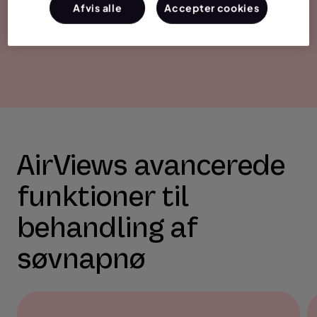
Afvis alle
Accepter cookies
AirViews avancerede
funktioner til
behandling af
søvnapnø