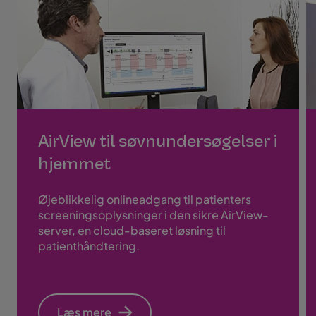
AirView til søvnundersøgelser i
hjemmet
Øjeblikkelig onlineadgang til patienters
screeningsoplysninger i den sikre AirView-
server, en cloud-baseret løsning til
patienthåndtering.
Læs mere