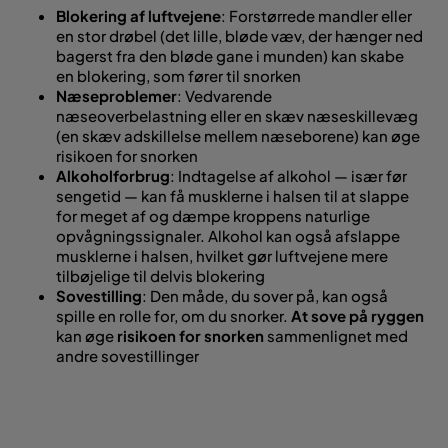
Blokering af luftvejene
: Forstørrede mandler eller
en stor drøbel (det lille, bløde væv, der hænger ned
bagerst fra den bløde gane i munden) kan skabe
en blokering, som fører til snorken
Næseproblemer
: Vedvarende
næseoverbelastning eller en skæv næseskillevæg
(en skæv adskillelse mellem næseborene) kan øge
risikoen for snorken
Alkoholforbrug
: Indtagelse af alkohol — især før
sengetid — kan få musklerne i halsen til at slappe
for meget af og dæmpe kroppens naturlige
opvågningssignaler. Alkohol kan også afslappe
musklerne i halsen, hvilket gør luftvejene mere
tilbøjelige til delvis blokering
Sovestilling
: Den måde, du sover på, kan også
spille en rolle for, om du snorker.
At sove på ryggen
kan øge
risikoen for snorken
sammenlignet med
andre sovestillinger