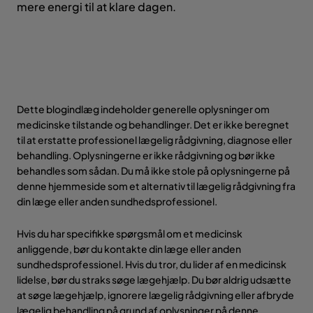
mere energi til at klare dagen.
Dette blogindlæg indeholder generelle oplysninger om
medicinske tilstande og behandlinger. Det er ikke beregnet
til at erstatte professionel lægelig rådgivning, diagnose eller
behandling. Oplysningerne er ikke rådgivning og bør ikke
behandles som sådan. Du må ikke stole på oplysningerne på
denne hjemmeside som et alternativ til lægelig rådgivning fra
din læge eller anden sundhedsprofessionel.
Hvis du har specifikke spørgsmål om et medicinsk
anliggende, bør du kontakte din læge eller anden
sundhedsprofessionel. Hvis du tror, du lider af en medicinsk
lidelse, bør du straks søge lægehjælp. Du bør aldrig udsætte
at søge lægehjælp, ignorere lægelig rådgivning eller afbryde
lægelig behandling på grund af oplysninger på denne