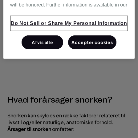
andre tilstande, der
påvirker din vejrtrækning og dit
will be honored. Further information is available in our
generelle velbefindende
. Her er nogle relaterede
tegn, du bør være opmærksom på:
Do Not Sell or Share My Personal Information
Høj snorken, der forstyrrer søvnen
Gisp efter luft under søvn
Afvis alle
Accepter cookies
Tør mund eller ondt i halsen ved opvågning
Udtalt træthed i dagtimerne
Koncentrationsbesvær
Hvad forårsager snorken?
Snorken kan skyldes en række faktorer relateret til
livsstil og/eller naturlige, anatomiske forhold.
Årsager til snorken
omfatter: