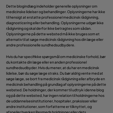
Dette blogindlæg indeholder generelle oplysninger om
medicinske lidelser og behandlinger. Oplysningerne har ikke
til hensigt at erstatte professionel medicinsk rådgivning,
diagnosticering eller behandling. Oplysningerne udgør ikke
rådgivning og skal derfor ikke betragtes som sådan.
Oplysningerne på dette websted må ikke bruges som et
alternativ til at søge medicinsk rådgivning hos din læge eller
andre professionelle sundhedsudbydere.
Hvis du har specifikke spørgsmål om medicinske forhold, bør
du kontakte din læge eller en anden professionel
sundhedsudbyder. Hvis du mener, at du har en medicinsk
lidelse, bør du søge læge straks. Du bør aldrig vente med at
søge læge, se bort fra medicinsk rådgivning eller afbryde en
medicinsk behandling på grundlag af oplysningerne på dette
websted. De holdninger, der kommer til udtryk i denne blog
og på dette websted, har ingen relation til holdningerne hos
de uddannelsesinstitutioner, hospitaler, praksisser eller
andre institutioner, som forfatterne er tilknyttet, og
afspejler hverken Resmeds holdninger eller dets