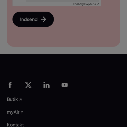
Friendly
Captcha ⇗
Indsend
Butik
myAir
Kontakt