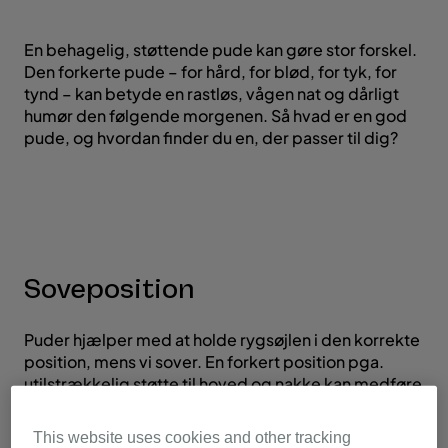
En behagelig, støttende pude kan gøre stor forskel.
Den forkerte pude – for hård, for blød, for tyk, for
tynd – kan betyde en rastløs, vågen nat og dårligt
humør den følgende morgenen. Så hvad er en god
pude, og hvordan finder du en, der passer til dig?
Soveposition
Puder hjælper med at holde rygsøjlen i den korrekte
position, mens vi sover. En forkert position pga.
utilstrækkelig støtte til hoved og nakke kan medføre
hovedpine og spændinger i skuldre, ryg og nakke.
Din pude skal yde god støtte i din foretrukne
This website uses cookies and other tracking