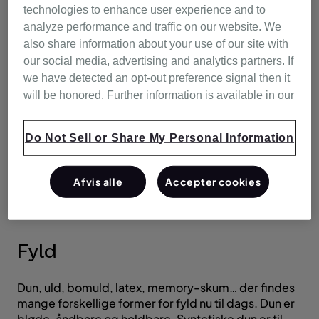
sovestilling. Sover du bedst på ryggen, maven eller
technologies to enhance user experience and to
siden? I hvilken stilling kan du nemmest falde i søvn?
analyze performance and traffic on our website. We
Hvordan ligger du normalt, når du vågner?
also share information about your use of our site with
our social media, advertising and analytics partners. If
Hvis du sover på maven, skal du have en temmelig
we have detected an opt-out preference signal then it
flad, blød pude. Hvis du sover på ryggen, skal du
will be honored. Further information is available in our
vælge en mellempude – den skal ikke være så høj,
at den skubber dit hoved fremad. Personer, der
sover på siden, bør vælge en tykkere, fastere pude,
Do Not Sell or Share My Personal Information
der støtter nakken.
Afvis alle
Accepter cookies
Fyld
Dun, uld, bomuld, latex, memory-skum… der findes
mange forskellige former for fyld nu til dags. Dun er
bløde, åndbare og holdbare. Syntetiske dun er til