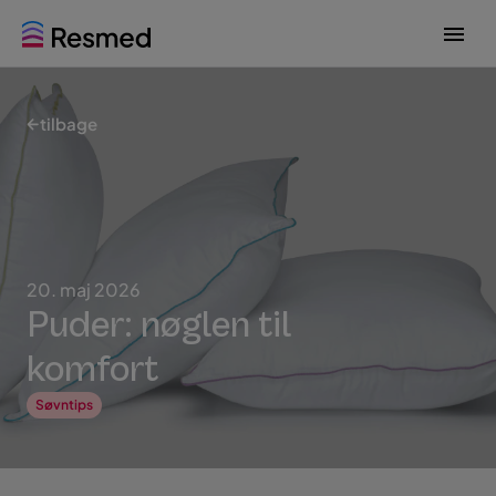
G
G
o
o
t
t
o
o
tilbage
m
c
e
o
n
n
u
t
e
n
t
20. maj 2026
Puder: nøglen til
komfort
Søvntips